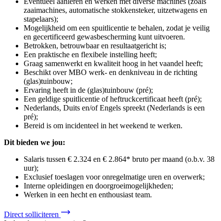
Eventueel aanleren en werken met diverse machines (zoals
zaaimachines, automatische stokkensteker, uitzetwagens en
stapelaars);
Mogelijkheid om een spuitlicentie te behalen, zodat je veilig
en gecertificeerd gewasbescherming kunt uitvoeren.
Betrokken, betrouwbaar en resultaatgericht is;
Een praktische en flexibele instelling heeft;
Graag samenwerkt en kwaliteit hoog in het vaandel heeft;
Beschikt over MBO werk- en denkniveau in de richting
(glas)tuinbouw;
Ervaring heeft in de (glas)tuinbouw (pré);
Een geldige spuitlicentie of heftruckcertificaat heeft (pré);
Nederlands, Duits en/of Engels spreekt (Nederlands is een
pré);
Bereid is om incidenteel in het weekend te werken.
Dit bieden we jou:
Salaris tussen € 2.324 en € 2.864* bruto per maand (o.b.v. 38
uur);
Exclusief toeslagen voor onregelmatige uren en overwerk;
Interne opleidingen en doorgroeimogelijkheden;
Werken in een hecht en enthousiast team.
Direct solliciteren