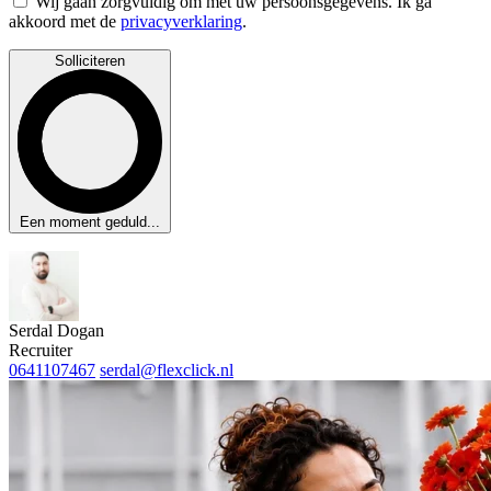
Wij gaan zorgvuldig om met uw persoonsgegevens. Ik ga
akkoord met de
privacyverklaring
.
Solliciteren
Een moment geduld...
Serdal Dogan
Recruiter
0641107467
serdal@flexclick.nl